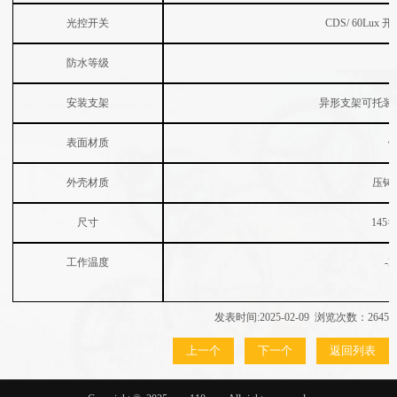
光控开关
CDS/ 60Lux
开
防水等级
安装支架
异形支架可托装
表面材质
外壳材质
压铸
尺寸
145×
工作温度
-2
发表时间:2025-02-09 浏览次数：2645
上一个
下一个
返回列表