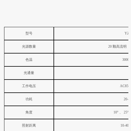
型号
YZ-
光源数量
20
颗高流明
色温
3000
光通量
工作电压
AC85-2
功耗
20-
角度
10°
、
25°
照射距离
10-40