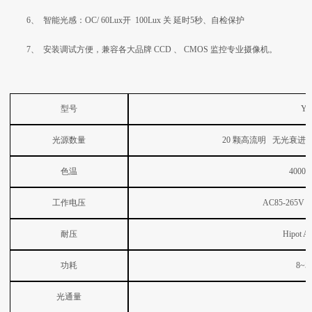
6、 智能光感：OC/ 60Lux开
100Lux
关 延时5秒、自检保护
7、 安装调试方便，兼容各大品牌
CCD
、
CMOS
监控专业摄像机。
型号
YZ
光源数量
20
颗高流明
无光衰进
色温
4000
工作电压
AC85-265V 5
耐压
Hipot A
功耗
8~5
光通量