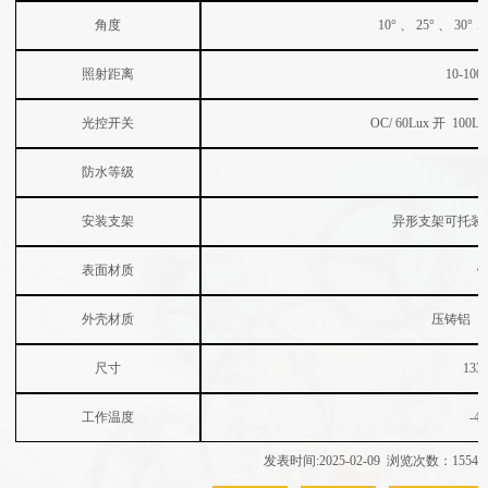
角度
10°
、
25°
、
30°
照射距离
10-100
光控开关
OC/ 60Lux
开
100Lu
防水等级
安装支架
异形支架可托装
表面材质
外壳材质
压铸铝（
尺寸
133
工作温度
-4
发表时间:2025-02-09 浏览次数：1554