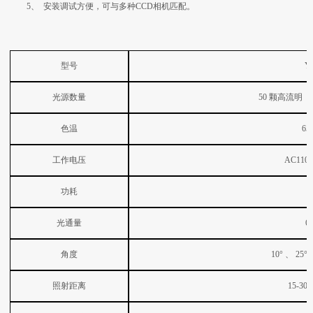
5、 安装调试方便，可与多种CCD相机匹配。
型号
Y
光源数量
50
颗高流明
色温
65
工作电压
AC110-
功耗
光通量
6
角度
10°
、
25°
照射距离
15-30