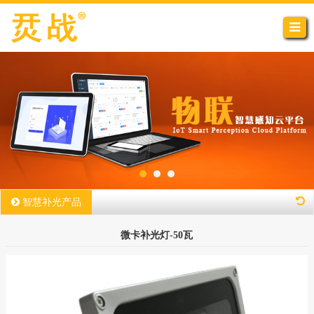
智慧补光产品
微卡补光灯-50瓦