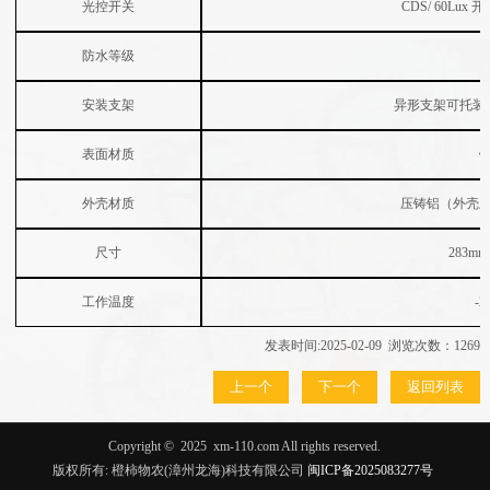
光控开关
CDS/ 60Lux
开
防水等级
安装支架
异形支架可托装
表面材质
外壳材质
压铸铝（外壳
尺寸
283mm
工作温度
-2
发表时间:2025-02-09 浏览次数：1269
上一个
下一个
返回列表
Copyright ©
2025
xm-110.com All rights reserved.
版权所有: 橙柿物农(漳州龙海)科技有限公司
闽ICP备2025083277号