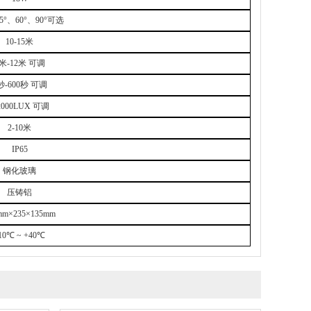
5°
、
60°
、
90°
可选
10-15
米
米
-12
米
可调
秒
-600
秒
可调
2000LUX
可调
2-10
米
IP65
钢化玻璃
压铸铝
mm
×
235
×
135mm
10
℃
~ +40
℃