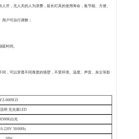
有人开，无人关的人为浪费，延长灯具的使用寿命，集节能、方便、
闭。用户可自行调整；
顺延时间。
不同，可以穿透不同厚度的墙壁，不受环境、温度、声音、灰尘等影
YZ-6009LD
流明
无光衰
LED
6500K
白光
0-220V 50/60Hz
18W