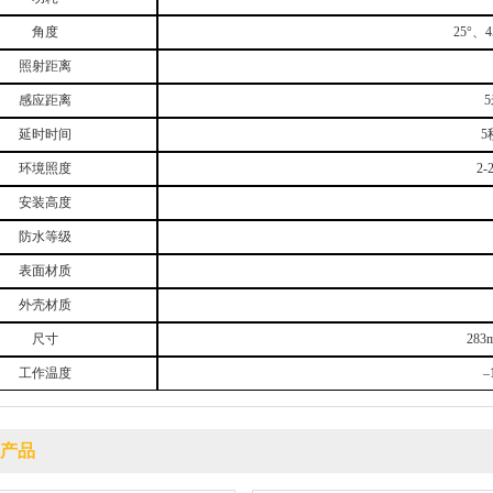
角度
25°
、
4
照射距离
感应距离
5
延时时间
5
环境照度
2-
安装高度
防水等级
表面材质
外壳材质
尺寸
283
工作温度
–
产品