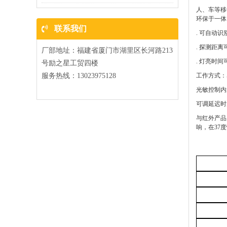
人、车等移
环保于一体
联系我们
. 可自动
. 探测距
厂部地址：福建省厦门市湖里区长河路213
. 灯亮时
号励之星工贸四楼
服务热线：13023975128
工作方式：
光敏控制内
可调延迟时
与红外产品
响，在37