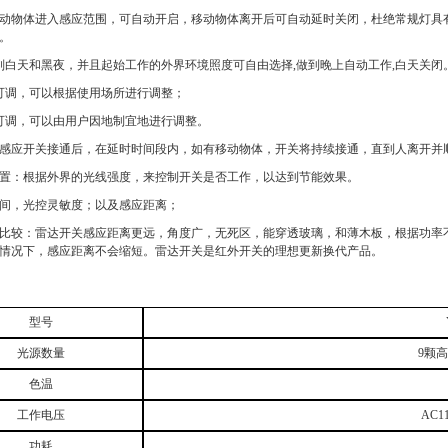
动物体进入感应范围，可自动开启，移动物体离开后可自动延时关闭，杜绝常规灯具
。
识别白天和黑夜，并且起始工作的外界环境照度可自由选择,做到晚上自动工作,白天关
离可调，可以根据使用场所进行调整；
间可调，可以由用户因地制宜地进行调整。
感应开关接通后，在延时时间段内，如有移动物体，开关将持续接通，直到人离开并
置：根据外界的光线强度，来控制开关是否工作，以达到节能效果。
间，光控灵敏度；以及感应距离；
比较：雷达开关感应距离更远，角度广，无死区，能穿透玻璃，和薄木板，根据功率
度情况下，感应距离不会缩短。雷达开关是红外开关的理想更新换代产品。
型号
光源数量
9
颗高
色温
工作电压
AC11
功耗